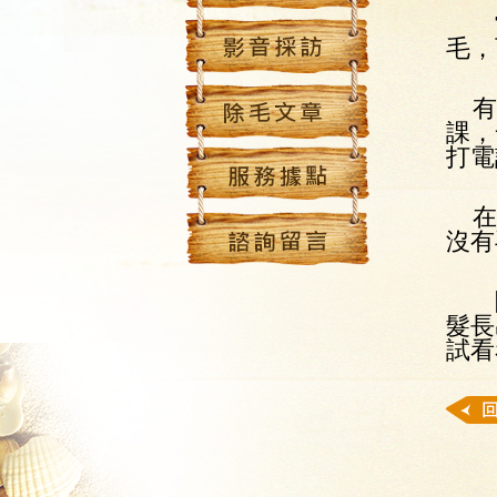
常
毛，
有天
課，
打電
在除
沒有
除
髮長
試看