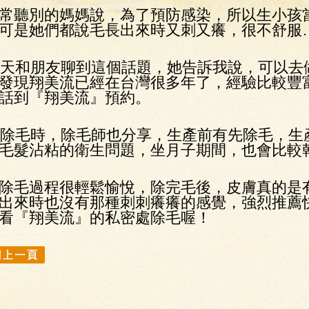
聽別的媽媽說，為了預防感染，所以生小孩當
可是她們都說毛長出來時又刺又癢，很不舒服
和朋友聊到這個話題，她告訴我說，可以去
發現翔美流已經在台灣很多年了，經驗比較豐
話到『翔美流』預約。
毛時，除毛師也分享，生產前有先除毛，生
毛髮沾粘的衛生問題，坐月子期間，也會比較
毛過程很輕鬆愉悅，除完毛後，皮膚真的是有
出來時也沒有那種刺刺癢癢的感覺，強烈推薦
看『翔美流』的私密處除毛喔！