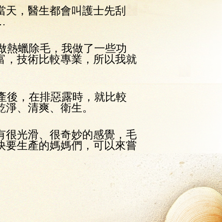
天，醫生都會叫護士先刮
…
做熱蠟除毛，我做了一些功
富，技術比較專業，所以我就
產後，在排惡露時，就比較
乾淨、清爽、衛生。
很光滑、很奇妙的感覺，毛
快要生產的媽媽們，可以來嘗